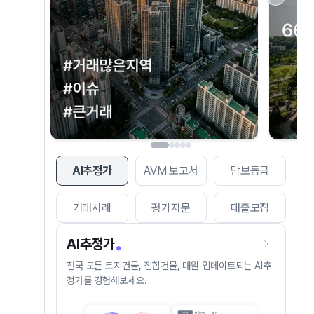
AI추정가
AVM 보고서
담보등급
거래사례
평가자문
대출모집
AI추정가
전국 모든 토지건물, 집합건물, 매월 업데이트되는 AI추
정가를 경험해보세요.