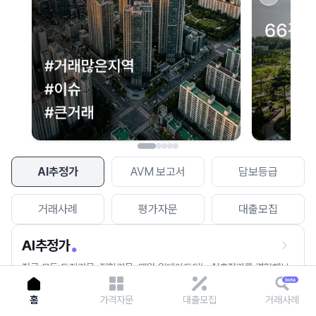
이용에 불편을 드려 죄송합니다.
다시 시도
AI추정가
AVM 보고서
담보등급
거래사례
평가자문
대출모집
AI추정가
전국 모든 토지건물, 집합건물, 매월 업데이트되는 AI추정가를 경험해보
세요.
홈
가격자문
대출모집
거래사례