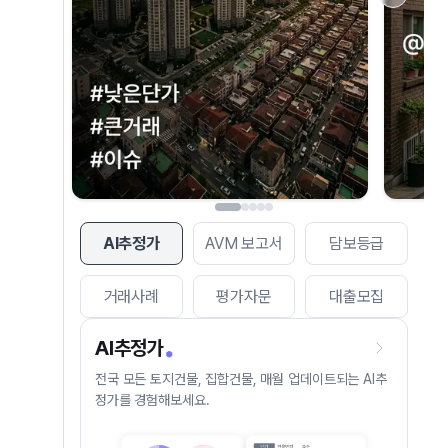
AI추정가
AVM 보고서
담보등급
거래사례
평가자문
대출모집
AI추정가
전국 모든 토지건물, 집합건물, 매월 업데이트되는 AI추
정가를 경험해보세요.