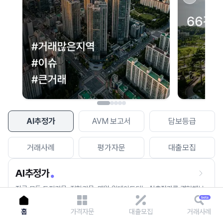
이용에 불편을 드려 죄송합니다.
다시 시도
AI추정가
AVM 보고서
담보등급
거래사례
평가자문
대출모집
AI추정가
전국 모든 토지건물, 집합건물, 매월 업데이트되는 AI추정가를 경험해보
세요.
홈
가격자문
대출모집
거래사례