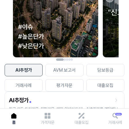
이용에 불편을 드려 죄송합니다.
다시 시도
AI추정가
AVM 보고서
담보등급
거래사례
평가자문
대출모집
AI추정가
전국 모든 토지건물, 집합건물, 매월 업데이트되는 AI추정가를 경험해보
세요.
홈
가격자문
대출모집
거래사례