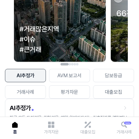
이용에 불편을 드려 죄송합니다.
다시 시도
AI추정가
AVM 보고서
담보등급
거래사례
평가자문
대출모집
AI추정가
전국 모든 토지건물, 집합건물, 매월 업데이트되는 AI추정가를 경험해보
세요.
홈
가격자문
대출모집
거래사례