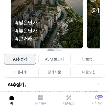
이용에 불편을 드려 죄송합니다.
다시 시도
AI추정가
AVM 보고서
담보등급
거래사례
평가자문
대출모집
AI추정가
전국 모든 토지건물, 집합건물, 매월 업데이트되는 AI추정가를 경험해보
세요.
홈
가격자문
대출모집
거래사례