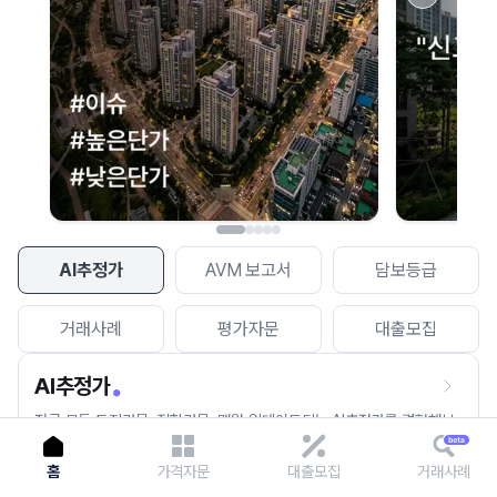
이용에 불편을 드려 죄송합니다.
다시 시도
AI추정가
AVM 보고서
담보등급
거래사례
평가자문
대출모집
AI추정가
전국 모든 토지건물, 집합건물, 매월 업데이트되는 AI추정가를 경험해보
세요.
홈
가격자문
대출모집
거래사례