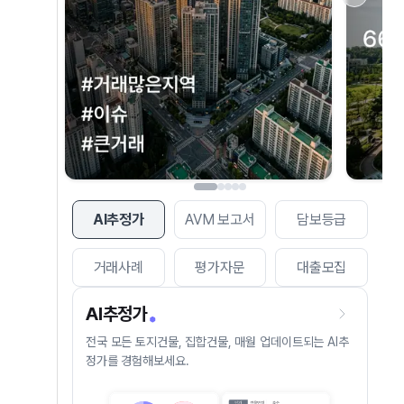
AI추정가
AVM 보고서
담보등급
거래사례
평가자문
대출모집
AI추정가
전국 모든 토지건물, 집합건물, 매월 업데이트되는 AI추
정가를 경험해보세요.