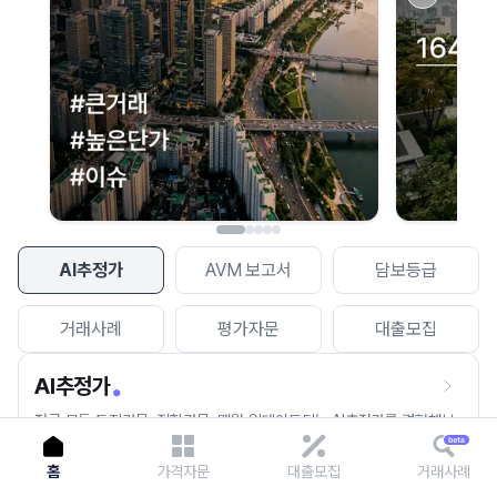
이용에 불편을 드려 죄송합니다.
다시 시도
AI추정가
AVM 보고서
담보등급
거래사례
평가자문
대출모집
AI추정가
전국 모든 토지건물, 집합건물, 매월 업데이트되는 AI추정가를 경험해보
세요.
홈
가격자문
대출모집
거래사례