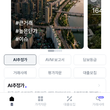
이용에 불편을 드려 죄송합니다.
다시 시도
AI추정가
AVM 보고서
담보등급
거래사례
평가자문
대출모집
AI추정가
전국 모든 토지건물, 집합건물, 매월 업데이트되는 AI추정가를 경험해보
세요.
홈
가격자문
대출모집
거래사례