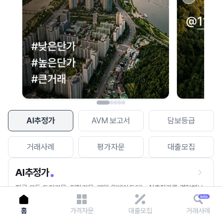
이용에 불편을 드려 죄송합니다.
다시 시도
AI추정가
AVM 보고서
담보등급
거래사례
평가자문
대출모집
AI추정가
전국 모든 토지건물, 집합건물, 매월 업데이트되는 AI추정가를 경험해보
세요.
홈
가격자문
대출모집
거래사례