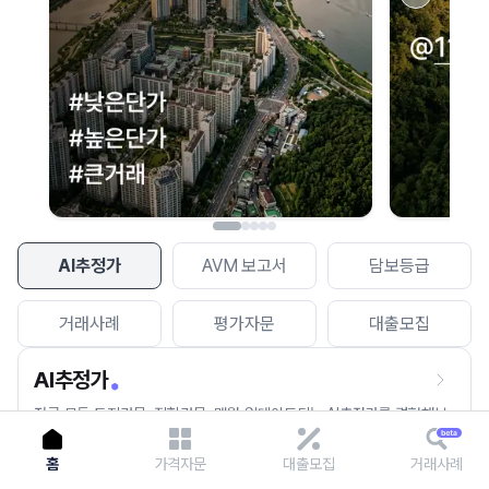
이용에 불편을 드려 죄송합니다.
다시 시도
AI추정가
AVM 보고서
담보등급
거래사례
평가자문
대출모집
AI추정가
전국 모든 토지건물, 집합건물, 매월 업데이트되는 AI추정가를 경험해보
세요.
홈
가격자문
대출모집
거래사례