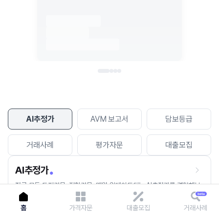
이용에 불편을 드려 죄송합니다.
다시 시도
AI추정가
AVM 보고서
담보등급
거래사례
평가자문
대출모집
AI추정가
전국 모든 토지건물, 집합건물, 매월 업데이트되는 AI추정가를 경험해보
세요.
홈
가격자문
대출모집
거래사례