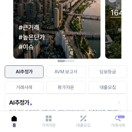
이용에 불편을 드려 죄송합니다.
다시 시도
AI추정가
AVM 보고서
담보등급
거래사례
평가자문
대출모집
AI추정가
전국 모든 토지건물, 집합건물, 매월 업데이트되는 AI추정가를 경험해보
세요.
홈
가격자문
대출모집
거래사례