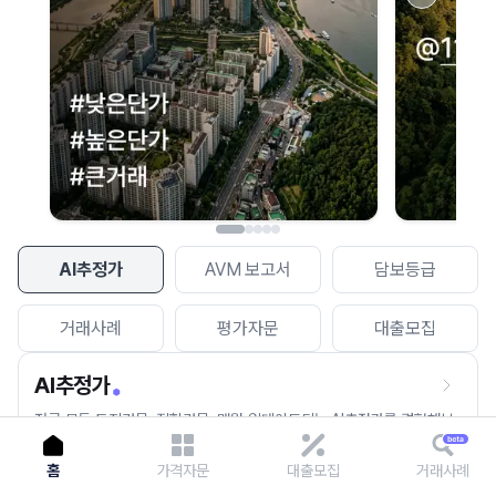
이용에 불편을 드려 죄송합니다.
다시 시도
AI추정가
AVM 보고서
담보등급
거래사례
평가자문
대출모집
AI추정가
전국 모든 토지건물, 집합건물, 매월 업데이트되는 AI추정가를 경험해보
세요.
홈
가격자문
대출모집
거래사례