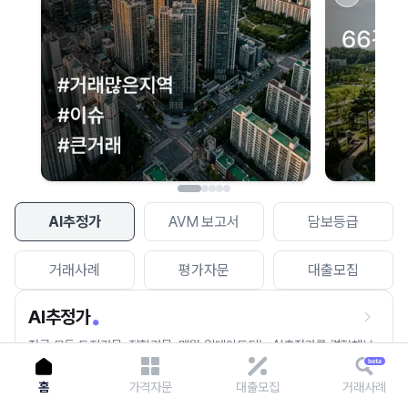
이용에 불편을 드려 죄송합니다.
다시 시도
AI추정가
AVM 보고서
담보등급
거래사례
평가자문
대출모집
AI추정가
전국 모든 토지건물, 집합건물, 매월 업데이트되는 AI추정가를 경험해보
세요.
홈
가격자문
대출모집
거래사례