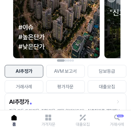
이용에 불편을 드려 죄송합니다.
다시 시도
AI추정가
AVM 보고서
담보등급
거래사례
평가자문
대출모집
AI추정가
전국 모든 토지건물, 집합건물, 매월 업데이트되는 AI추정가를 경험해보
세요.
홈
가격자문
대출모집
거래사례