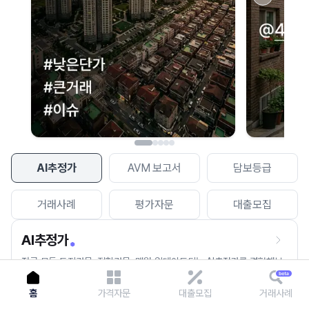
이용에 불편을 드려 죄송합니다.
다시 시도
AI추정가
AVM 보고서
담보등급
거래사례
평가자문
대출모집
AI추정가
전국 모든 토지건물, 집합건물, 매월 업데이트되는 AI추정가를 경험해보
세요.
홈
가격자문
대출모집
거래사례