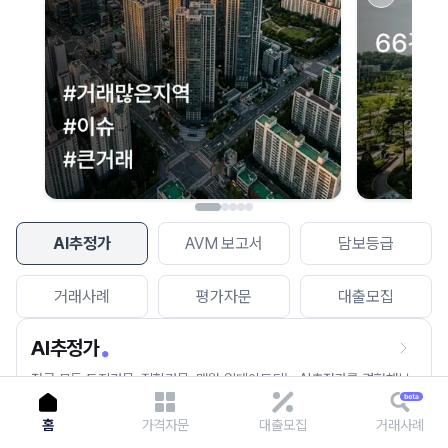
이용에 불편을 드려 죄송합니다.
다시 시도
AI추정가
AVM 보고서
담보등급
거래사례
평가자문
대출모집
AI추정가
전국 모든 토지건물, 집합건물, 매월 업데이트되는 AI추정가를 경험해보
세요.
홈
가격자문
대출모집
거래사례