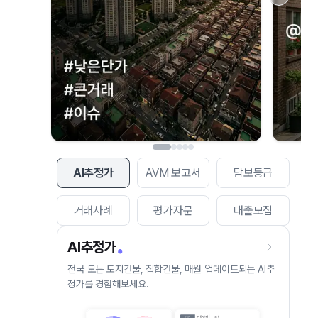
AI추정가
AVM 보고서
담보등급
거래사례
평가자문
대출모집
AI추정가
전국 모든 토지건물, 집합건물, 매월 업데이트되는 AI추
정가를 경험해보세요.