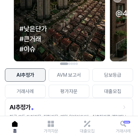
이용에 불편을 드려 죄송합니다.
다시 시도
AI추정가
AVM 보고서
담보등급
거래사례
평가자문
대출모집
AI추정가
전국 모든 토지건물, 집합건물, 매월 업데이트되는 AI추정가를 경험해보
세요.
홈
가격자문
대출모집
거래사례