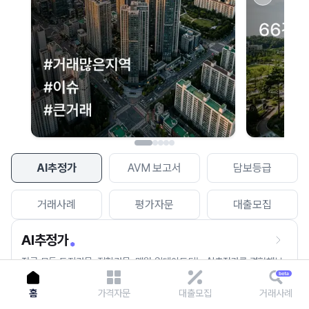
이용에 불편을 드려 죄송합니다.
다시 시도
AI추정가
AVM 보고서
담보등급
거래사례
평가자문
대출모집
AI추정가
전국 모든 토지건물, 집합건물, 매월 업데이트되는 AI추정가를 경험해보
세요.
홈
가격자문
대출모집
거래사례