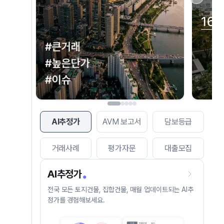
AI추정가
AVM 보고서
담보등급
거래사례
평가자문
대출모집
AI추정가
전국 모든 토지건물, 집합건물, 매월 업데이트되는 AI추
정가를 경험해보세요.