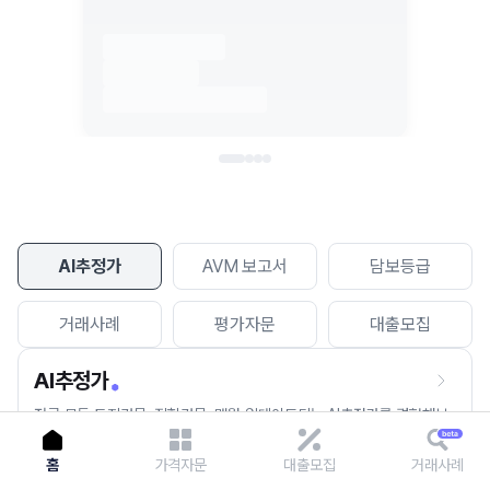
이용에 불편을 드려 죄송합니다.
다시 시도
AI추정가
AVM 보고서
담보등급
거래사례
평가자문
대출모집
AI추정가
전국 모든 토지건물, 집합건물, 매월 업데이트되는 AI추정가를 경험해보
세요.
홈
가격자문
대출모집
거래사례