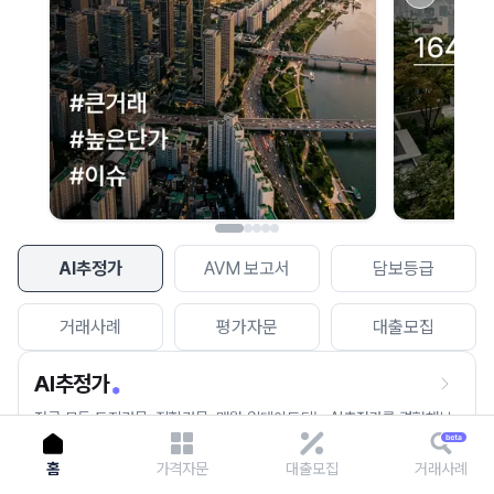
이용에 불편을 드려 죄송합니다.
다시 시도
AI추정가
AVM 보고서
담보등급
거래사례
평가자문
대출모집
AI추정가
전국 모든 토지건물, 집합건물, 매월 업데이트되는 AI추정가를 경험해보
세요.
홈
가격자문
대출모집
거래사례