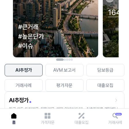
이용에 불편을 드려 죄송합니다.
다시 시도
AI추정가
AVM 보고서
담보등급
거래사례
평가자문
대출모집
AI추정가
전국 모든 토지건물, 집합건물, 매월 업데이트되는 AI추정가를 경험해보
세요.
홈
가격자문
대출모집
거래사례