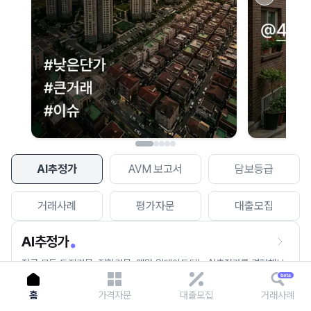
이용에 불편을 드려 죄송합니다.
다시 시도
AI추정가
AVM 보고서
담보등급
거래사례
평가자문
대출모집
AI추정가
전국 모든 토지건물, 집합건물, 매월 업데이트되는 AI추정가를 경험해보
세요.
홈
가격자문
대출모집
거래사례