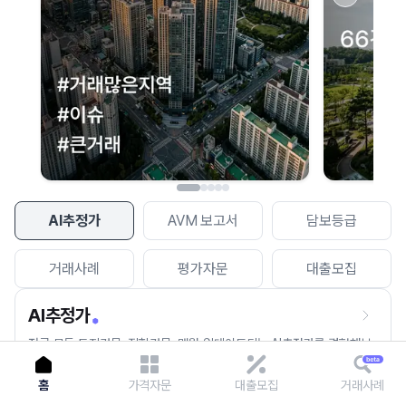
이용에 불편을 드려 죄송합니다.
다시 시도
AI추정가
AVM 보고서
담보등급
거래사례
평가자문
대출모집
AI추정가
전국 모든 토지건물, 집합건물, 매월 업데이트되는 AI추정가를 경험해보
세요.
홈
가격자문
대출모집
거래사례