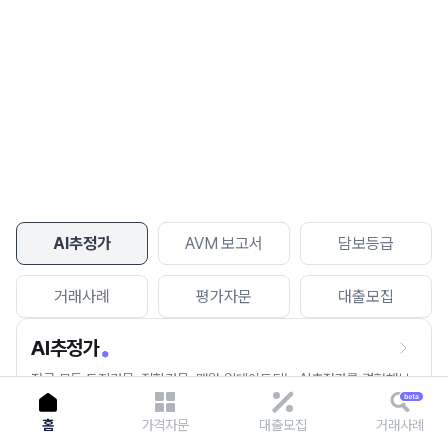
이용에 불편을 드려 죄송합니다.
다시 시도
AI추정가
AVM 보고서
담보등급
거래사례
평가자문
대출모집
AI추정가
전국 모든 토지건물, 집합건물, 매월 업데이트되는 AI추정가를 경험해보
세요.
홈
가격자문
대출모집
거래사례