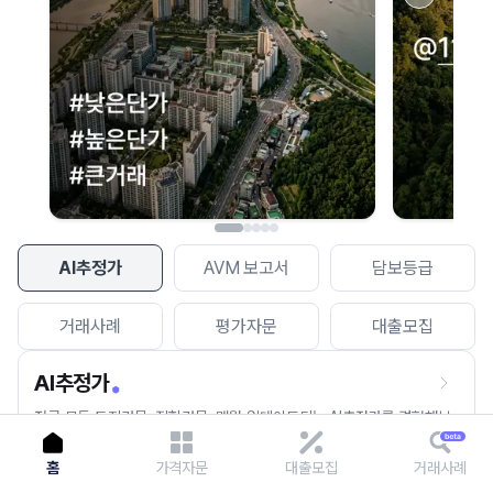
이용에 불편을 드려 죄송합니다.
다시 시도
AI추정가
AVM 보고서
담보등급
거래사례
평가자문
대출모집
AI추정가
전국 모든 토지건물, 집합건물, 매월 업데이트되는 AI추정가를 경험해보
세요.
홈
가격자문
대출모집
거래사례