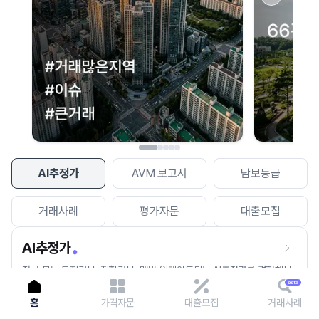
이용에 불편을 드려 죄송합니다.
다시 시도
AI추정가
AVM 보고서
담보등급
거래사례
평가자문
대출모집
AI추정가
전국 모든 토지건물, 집합건물, 매월 업데이트되는 AI추정가를 경험해보
세요.
홈
가격자문
대출모집
거래사례