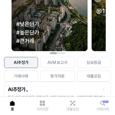
이용에 불편을 드려 죄송합니다.
다시 시도
AI추정가
AVM 보고서
담보등급
거래사례
평가자문
대출모집
AI추정가
전국 모든 토지건물, 집합건물, 매월 업데이트되는 AI추정가를 경험해보
세요.
홈
가격자문
대출모집
거래사례