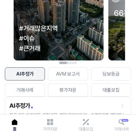
이용에 불편을 드려 죄송합니다.
다시 시도
AI추정가
AVM 보고서
담보등급
거래사례
평가자문
대출모집
AI추정가
전국 모든 토지건물, 집합건물, 매월 업데이트되는 AI추정가를 경험해보
세요.
홈
가격자문
대출모집
거래사례