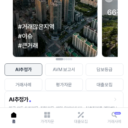
이용에 불편을 드려 죄송합니다.
다시 시도
AI추정가
AVM 보고서
담보등급
거래사례
평가자문
대출모집
AI추정가
전국 모든 토지건물, 집합건물, 매월 업데이트되는 AI추정가를 경험해보
세요.
홈
가격자문
대출모집
거래사례