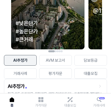
이용에 불편을 드려 죄송합니다.
다시 시도
AI추정가
AVM 보고서
담보등급
거래사례
평가자문
대출모집
AI추정가
전국 모든 토지건물, 집합건물, 매월 업데이트되는 AI추정가를 경험해보
세요.
홈
가격자문
대출모집
거래사례