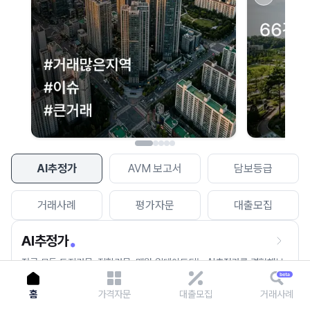
이용에 불편을 드려 죄송합니다.
다시 시도
AI추정가
AVM 보고서
담보등급
거래사례
평가자문
대출모집
AI추정가
전국 모든 토지건물, 집합건물, 매월 업데이트되는 AI추정가를 경험해보
세요.
홈
가격자문
대출모집
거래사례