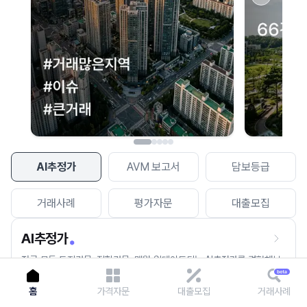
이용에 불편을 드려 죄송합니다.
다시 시도
AI추정가
AVM 보고서
담보등급
거래사례
평가자문
대출모집
AI추정가
전국 모든 토지건물, 집합건물, 매월 업데이트되는 AI추정가를 경험해보
세요.
홈
가격자문
대출모집
거래사례