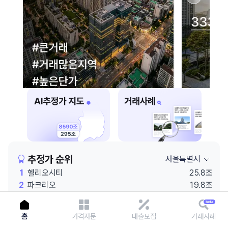
이용에 불편을 드려 죄송합니다.
다시 시도
추정가 순위
서울특별시
1
헬리오시티
25.8조
2
파크리오
19.8조
3
코엑스
19.6조
4
잠실엘스
19.3조
홈
가격자문
대출모집
거래사례
5
래미안 원베일리
19.1조