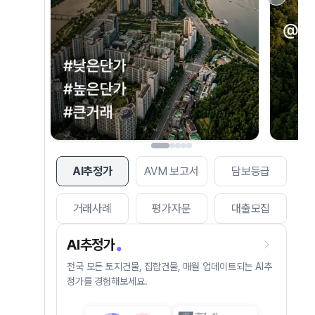
AI추정가
AVM 보고서
담보등급
거래사례
평가자문
대출모집
AI추정가
전국 모든 토지건물, 집합건물, 매월 업데이트되는 AI추
정가를 경험해보세요.