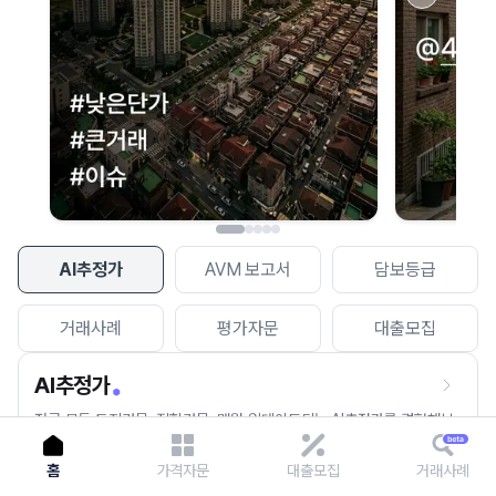
이용에 불편을 드려 죄송합니다.
다시 시도
AI추정가
AVM 보고서
담보등급
거래사례
평가자문
대출모집
AI추정가
전국 모든 토지건물, 집합건물, 매월 업데이트되는 AI추정가를 경험해보
세요.
홈
가격자문
대출모집
거래사례