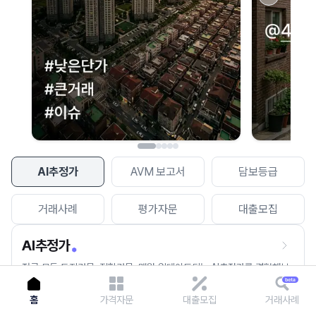
이용에 불편을 드려 죄송합니다.
다시 시도
AI추정가
AVM 보고서
담보등급
거래사례
평가자문
대출모집
AI추정가
전국 모든 토지건물, 집합건물, 매월 업데이트되는 AI추정가를 경험해보
세요.
홈
가격자문
대출모집
거래사례