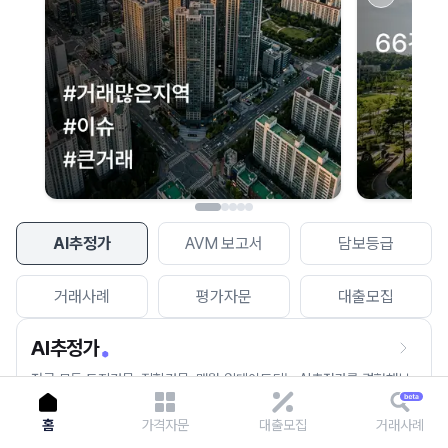
이용에 불편을 드려 죄송합니다.
다시 시도
AI추정가
AVM 보고서
담보등급
거래사례
평가자문
대출모집
AI추정가
전국 모든 토지건물, 집합건물, 매월 업데이트되는 AI추정가를 경험해보
세요.
홈
가격자문
대출모집
거래사례