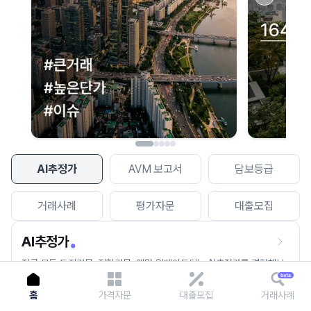
이용에 불편을 드려 죄송합니다.
다시 시도
AI추정가
AVM 보고서
담보등급
거래사례
평가자문
대출모집
AI추정가
전국 모든 토지건물, 집합건물, 매월 업데이트되는 AI추정가를 경험해보
세요.
홈
가격자문
대출모집
거래사례