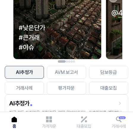
이용에 불편을 드려 죄송합니다.
다시 시도
AI추정가
AVM 보고서
담보등급
거래사례
평가자문
대출모집
AI추정가
전국 모든 토지건물, 집합건물, 매월 업데이트되는 AI추정가를 경험해보
세요.
홈
가격자문
대출모집
거래사례