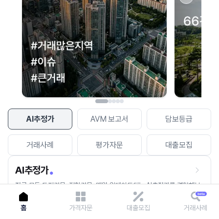
이용에 불편을 드려 죄송합니다.
다시 시도
AI추정가
AVM 보고서
담보등급
거래사례
평가자문
대출모집
AI추정가
전국 모든 토지건물, 집합건물, 매월 업데이트되는 AI추정가를 경험해보
세요.
홈
가격자문
대출모집
거래사례