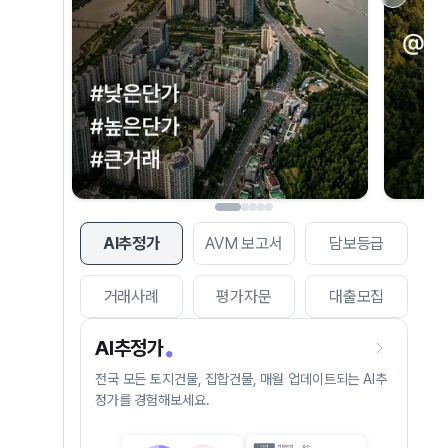
AI추정가
AVM 보고서
담보등급
거래사례
평가자문
대출모집
AI추정가
전국 모든 토지건물, 집합건물, 매월 업데이트되는 AI추
정가를 경험해보세요.