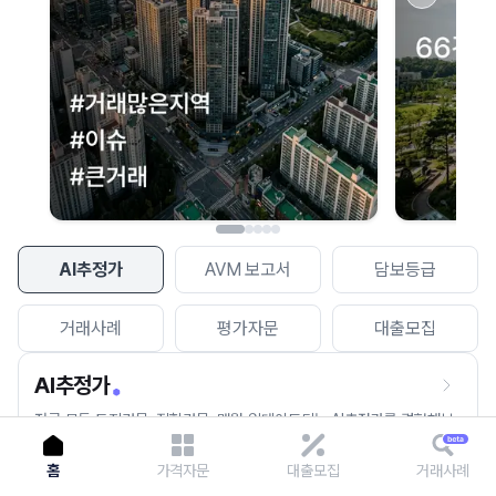
이용에 불편을 드려 죄송합니다.
다시 시도
AI추정가
AVM 보고서
담보등급
거래사례
평가자문
대출모집
AI추정가
전국 모든 토지건물, 집합건물, 매월 업데이트되는 AI추정가를 경험해보
세요.
홈
가격자문
대출모집
거래사례