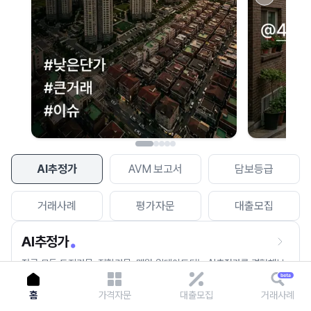
이용에 불편을 드려 죄송합니다.
다시 시도
AI추정가
AVM 보고서
담보등급
거래사례
평가자문
대출모집
AI추정가
전국 모든 토지건물, 집합건물, 매월 업데이트되는 AI추정가를 경험해보
세요.
홈
가격자문
대출모집
거래사례