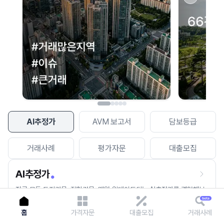
이용에 불편을 드려 죄송합니다.
다시 시도
AI추정가
AVM 보고서
담보등급
거래사례
평가자문
대출모집
AI추정가
전국 모든 토지건물, 집합건물, 매월 업데이트되는 AI추정가를 경험해보
세요.
홈
가격자문
대출모집
거래사례